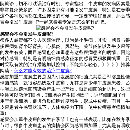
院就诊，切不可耽误治疗时机。专家指出，牛皮癣的发病因素是
非常复杂繁多的，许多因素都有可能引发牛皮癣，特别是在春季
这个各种疾病都在滋生传播的时候，一定要护理好自身。那么感
冒会引发牛皮癣吗?一起来看看专家是怎么解释的吧。
感冒会不会引发牛皮癣呢?
很多人感冒都不会去医院治疗，以为是小毛病，其实，感冒与很
多疾病如肾小球肾炎、心肌炎、风湿热、关节炎依以及牛皮癣等
的发生有关，而且感冒也会加重患有这些疾病患者的病情。因此
对待感冒，特别是有明确细菌感染征象的感冒要积极而慎重，及
时采取有效的治疗措施加以控制，不能掉以轻心。》》》》推荐
阅读：
怎么才能有效的治疗牛皮癣?
感冒加重牛皮癣主要是因为引发感冒的细菌尤其是乙型溶血性链
球菌感染，就很容易诱发牛皮癣，尤其是青少年牛皮癣患者。乙
型溶血性链球菌感染会产生一些产物，就是细菌的超抗原，这些
物质可以激活T细胞，T细胞会产生细胞因子，这些细胞因子作
用于角质细胞，促进角质细胞过度增生，形成牛皮癣。而且，牛
皮癣患者在感冒状况下，人体免疫力下降，使牛皮癣患者病情加
重!
感冒会加重牛皮癣的发生在季节上也有一些表现，比如在秋冬季
节时，很多牛皮癣患者的病情会因为感冒而加重，尤其是有咽喉