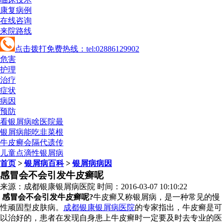
康复病例
在线咨询
来院路线
点击拨打免费热线：tel:02886129902
危害
护理
治疗
症状
病因
预防
看银屑病啥医院最
银屑病能吃韭菜根
牛皮癣会隔代遗传
儿童点滴性银屑病
首页
>
银屑病百科
>
银屑病病因
感冒会不会引发牛皮癣呢
来源：成都银康银屑病医院 时间：2016-03-07 10:10:22
感冒会不会引发牛皮癣呢?
牛皮癣又称银屑病，是一种常见的慢
性顽固型皮肤病。
成都银康银屑病医院
的专家指出，牛皮癣是可
以治好的，患者在发现自身患上牛皮癣时一定要及时去专业的医