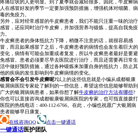
疼痛症状的人更明显。到了夏季就会减轻很多。因此，牛皮癣病
人在感冒好发的季节一定要加强预防措施，增强机体对细菌、病
毒的免疫力。
另外，应对经常感冒的牛皮癣患者，我们不能只注重一味的治疗
感冒，还应同时治疗牛皮癣，并加强营养与锻炼，提高自我免疫
力。
牛皮癣患者的身体抵抗力下降，稍微不注意的话，就很容易感
冒，而且如果感冒了之后，牛皮癣患者的病情也会发生着巨大的
变化，病情有可能会加重或者复发，所以牛皮癣患者最好是要避
免感冒。患者必须要尽早去医院进行治疗，而且还需要再日常生
活中做好预防措施，通过各种锻炼来加重自身的抵抗力，防止其
他的疾病的发生影响到牛皮癣病情的变化。
感冒会不会引发牛皮癣呢?
以上的这些信息就是小编从成都银康
银屑病医院专家处了解到的一些信息，希望这些信息能够帮助到
广大的银屑病病患者，如果你想了解
牛皮癣的治疗方法有哪些
?
你也可以直接咨询成都银康银屑病医院的专家，也可指直接拨打
医院的热线电话：400-112-6766。在此，小编也祝愿广大银屑病
患者能够早日康复。
在线咨询QQ
点击一键通话
一键通话
医护团队