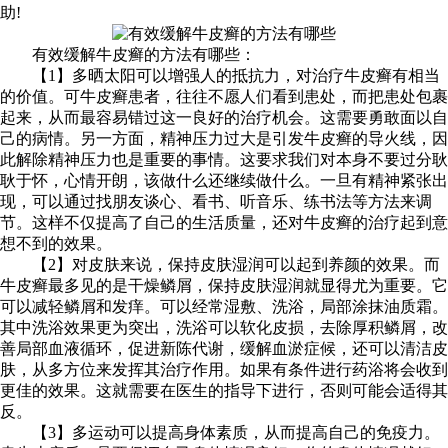
助!
有效缓解牛皮癣的方法有哪些：
【1】多晒太阳可以增强人的抵抗力，对治疗牛皮癣有相当
的价值。可牛皮癣患者，往往不愿人们看到患处，而把患处包裹
起来，从而最容易错过这一良好的治疗机会。这需要勇敢面以自
己的病情。另一方面，精神压力过大是引发牛皮癣的导火线，因
此解除精神压力也是重要的事情。这要求我们对本身不要过分耿
耿于怀，心情开朗，该做什么还继续做什么。一旦有精神紧张出
现，可以通过找朋友谈心、看书、听音乐、练书法等方法来调
节。这样不仅提高了自己的生活质量，还对牛皮癣的治疗起到意
想不到的效果。
【2】对皮肤来说，保持皮肤湿润可以起到养颜的效果。而
牛皮癣最多见的是干燥鳞屑，保持皮肤湿润就显得尤为重要。它
可以减轻鳞屑和发痒。可以经常湿敷、洗浴，局部涂抹油质霜。
其中洗浴效果更为突出，洗浴可以软化皮损，去除厚积鳞屑，改
善局部血液循环，促进新陈代谢，缓解血淤症候，还可以清洁皮
肤，从多方位来发挥其治疗作用。如果有条件进行药浴将会收到
更佳的效果。这就需要在医生的指导下进行，否则可能会适得其
反。
【3】多运动可以提高身体素质，从而提高自己的免疫力。