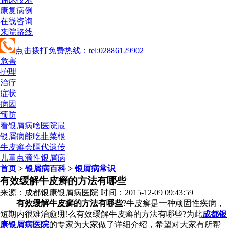
康复病例
在线咨询
来院路线
点击拨打免费热线：tel:02886129902
危害
护理
治疗
症状
病因
预防
看银屑病啥医院最
银屑病能吃韭菜根
牛皮癣会隔代遗传
儿童点滴性银屑病
首页
>
银屑病百科
>
银屑病常识
有效缓解牛皮癣的方法有哪些
来源：成都银康银屑病医院 时间：2015-12-09 09:43:59
有效缓解牛皮癣的方法有哪些
?牛皮癣是一种顽固性疾病，
短期内很难治愈!那么有效缓解牛皮癣的方法有哪些?为此
成都银
康银屑病医院
的专家为大家做了详细介绍，希望对大家有所帮