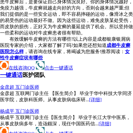
患牛皮癣后，是要保证自己身体情况良好。你的身体情况越好，
免疫力越强，牛皮癣就越走向好的方向，否则会越来越严重;但
我们提倡的是一些安全运动，即不容易摔碰的运动，像滑冰之类
的易受伤的运动最好不做。因为这些运动，难免皮肤某处受伤，
而皮肤的损伤，正好又为牛皮癣的蔓延提供了机会。所以坚持做
一些柔和的运动对牛皮癣患者很有帮助。
有效缓解牛皮癣的方法有哪些?以上内容是成都银康银屑病
医院专家的介绍，大家都了解了吗?如果您还想知道
成都牛皮癣
医院怎么样
，请咨询在线专家，将竭诚为您服务!推荐阅读：
女
性牛皮癣症状有哪些
在线咨询QQ
点击一键通话
一键通话
医护团队
金彦超 互
门诊医师
金彦超 互联网门诊主任 【医生简介】 毕业于华中科技大学同济
医学院，皮肤科医师。从事皮肤病临床研...
[详细]
杨成平 互
门诊医师
杨成平 互联网门诊主任【医生简介】 毕业于长江大学中医系，
从事皮肤病多年，造诣颇深，现任中国医药信...
[详细]