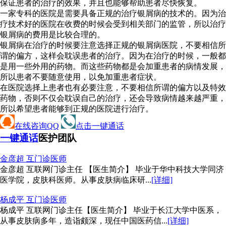
保证患者的治疗的效果，并且也能够帮助患者尽快恢复。
一家专科的医院是需要具备正规的治疗银屑病的技术的。因为治
疗技术好的医院在收费的时候会受到相关部门的监管，所以治疗
银屑病的费用是比较合理的。
银屑病在治疗的时候要注意选择正规的银屑病医院，不要相信所
谓的偏方，这样会耽误患者的治疗。因为在治疗的时候，一般都
是用一些外用的药物。而这些药物都是会加重患者的病情发展，
所以患者不要随意使用，以免加重患者症状。
在医院选择上患者也有必要注意，不要相信所谓的偏方以及特效
药物，否则不仅会耽误自己的治疗，还会导致病情越来越严重，
所以希望患者能够到正规的医院进行治疗。
在线咨询QQ
点击一键通话
一键通话
医护团队
金彦超 互
门诊医师
金彦超 互联网门诊主任 【医生简介】 毕业于华中科技大学同济
医学院，皮肤科医师。从事皮肤病临床研...
[详细]
杨成平 互
门诊医师
杨成平 互联网门诊主任【医生简介】 毕业于长江大学中医系，
从事皮肤病多年，造诣颇深，现任中国医药信...
[详细]