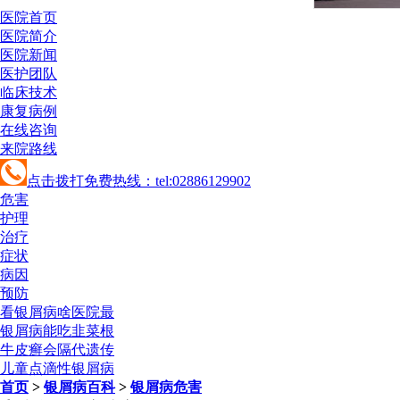
医院首页
医院简介
医院新闻
医护团队
临床技术
康复病例
在线咨询
来院路线
点击拨打免费热线：tel:02886129902
危害
护理
治疗
症状
病因
预防
看银屑病啥医院最
银屑病能吃韭菜根
牛皮癣会隔代遗传
儿童点滴性银屑病
首页
>
银屑病百科
>
银屑病危害