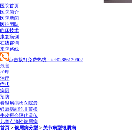
医院首页
医院简介
医院新闻
医护团队
临床技术
康复病例
在线咨询
来院路线
点击拨打免费热线：tel:02886129902
危害
护理
治疗
症状
病因
预防
看银屑病啥医院最
银屑病能吃韭菜根
牛皮癣会隔代遗传
儿童点滴性银屑病
首页
>
银屑病分型
>
关节病型银屑病