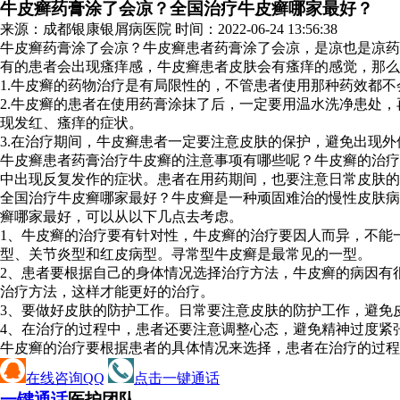
牛皮癣药膏涂了会凉？全国治疗牛皮癣哪家最好？
来源：成都银康银屑病医院 时间：2022-06-24 13:56:38
牛皮癣药膏涂了会凉？牛皮癣患者药膏涂了会凉，是凉也是凉药
有的患者会出现瘙痒感，牛皮癣患者皮肤会有瘙痒的感觉，那么
1.牛皮癣的药物治疗是有局限性的，不管患者使用那种药效都
2.牛皮癣的患者在使用药膏涂抹了后，一定要用温水洗净患处
现发红、瘙痒的症状。
3.在治疗期间，牛皮癣患者一定要注意皮肤的保护，避免出现
牛皮癣患者药膏治疗牛皮癣的注意事项有哪些呢？牛皮癣的治疗
中出现反复发作的症状。患者在用药期间，也要注意日常皮肤的
全国治疗牛皮癣哪家最好？牛皮癣是一种顽固难治的慢性皮肤病
癣哪家最好，可以从以下几点去考虑。
1、牛皮癣的治疗要有针对性，牛皮癣的治疗要因人而异，不能
型、关节炎型和红皮病型。寻常型牛皮癣是最常见的一型。
2、患者要根据自己的身体情况选择治疗方法，牛皮癣的病因有
治疗方法，这样才能更好的治疗。
3、要做好皮肤的防护工作。日常要注意皮肤的防护工作，避免
4、在治疗的过程中，患者还要注意调整心态，避免精神过度紧
牛皮癣的治疗要根据患者的具体情况来选择，患者在治疗的过程
在线咨询QQ
点击一键通话
一键通话
医护团队