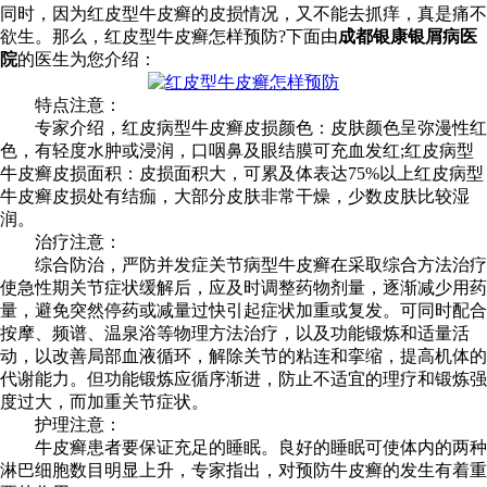
同时，因为红皮型牛皮癣的皮损情况，又不能去抓痒，真是痛不
欲生。那么，红皮型牛皮癣怎样预防?下面由
成都银康银屑病医
院
的医生为您介绍：
特点注意：
专家介绍，红皮病型牛皮癣皮损颜色：皮肤颜色呈弥漫性红
色，有轻度水肿或浸润，口咽鼻及眼结膜可充血发红;红皮病型
牛皮癣皮损面积：皮损面积大，可累及体表达75%以上红皮病型
牛皮癣皮损处有结痂，大部分皮肤非常干燥，少数皮肤比较湿
润。
治疗注意：
综合防治，严防并发症关节病型牛皮癣在采取综合方法治疗
使急性期关节症状缓解后，应及时调整药物剂量，逐渐减少用药
量，避免突然停药或减量过快引起症状加重或复发。可同时配合
按摩、频谱、温泉浴等物理方法治疗，以及功能锻炼和适量活
动，以改善局部血液循环，解除关节的粘连和挛缩，提高机体的
代谢能力。但功能锻炼应循序渐进，防止不适宜的理疗和锻炼强
度过大，而加重关节症状。
护理注意：
牛皮癣患者要保证充足的睡眠。良好的睡眠可使体内的两种
淋巴细胞数目明显上升，专家指出，对预防牛皮癣的发生有着重