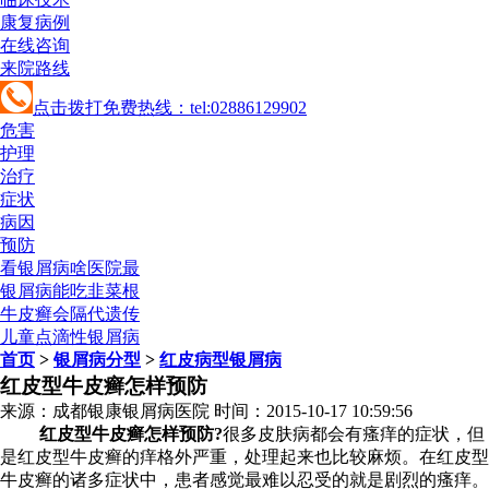
康复病例
在线咨询
来院路线
点击拨打免费热线：tel:02886129902
危害
护理
治疗
症状
病因
预防
看银屑病啥医院最
银屑病能吃韭菜根
牛皮癣会隔代遗传
儿童点滴性银屑病
首页
>
银屑病分型
>
红皮病型银屑病
红皮型牛皮癣怎样预防
来源：成都银康银屑病医院 时间：2015-10-17 10:59:56
红皮型牛皮癣怎样预防?
很多皮肤病都会有瘙痒的症状，但
是红皮型牛皮癣的痒格外严重，处理起来也比较麻烦。在红皮型
牛皮癣的诸多症状中，患者感觉最难以忍受的就是剧烈的瘙痒。